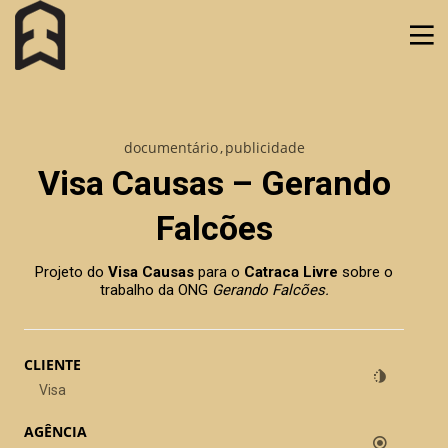
documentário
publicidade
Visa Causas – Gerando
Falcões
Projeto do
Visa Causas
para o
Catraca Livre
sobre o
trabalho da ONG
Gerando Falcões.
CLIENTE
Visa
Luau Mtv – Falcão e L7nnon
AGÊNCIA
musical