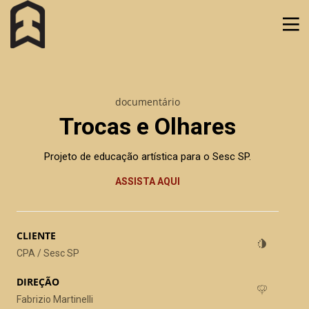
documentário
Trocas e Olhares
Projeto de educação artística para o Sesc SP.
ASSISTA AQUI
CLIENTE
CPA / Sesc SP
DIREÇÃO
Luau Mtv – Falcão e L7nnon
musical
Fabrizio Martinelli